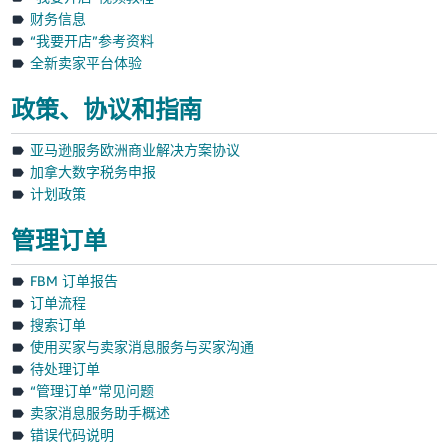
中
财务信息
文
“我要开店”参考资料
-
全新卖家平台体验
CN
政策、协议和指南
中
亚马逊服务欧洲商业解决方案协议
文
加拿大数字税务申报
计划政策
登
录
管理订单
注
册
FBM 订单报告
订单流程
搜索订单
使用买家与卖家消息服务与买家沟通
待处理订单
“管理订单”常见问题
卖家消息服务助手概述
错误代码说明